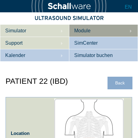
EN
Simulator
Module
Support
Beschreibung
SimCenter
Kalender
Innere Medizin
Wer wir sind
Simulator buchen
Kardiologie
Kontakt
Kurse
PATIENT 22 (IBD)
Geburtshilfe / Gyn
Downloads
Referenzen
Back
Referenzen
Tutorial App
Product Sheet
Konfigurieren
Location