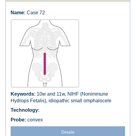
Case 72
10w and 11w, NIHF (Nonimmune
Hydrops Fetalis), idiopathic small omphalocele
convex
Details