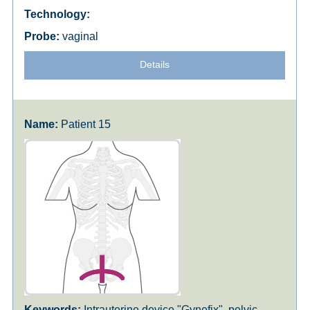
vaginal
Details
Patient 15
Intrauterine device "Gynefix", pelvic