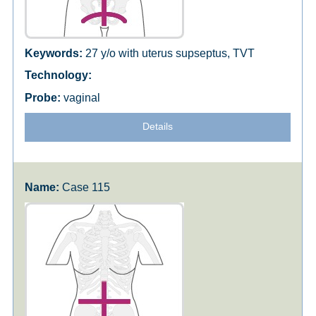
27 y/o with uterus supseptus, TVT
vaginal
Details
Case 115