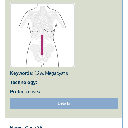
12w, Megacystis
convex
Details
Case 35