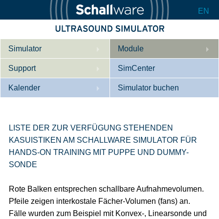
EN
Simulator
Module
Support
Beschreibung
SimCenter
Kalender
Innere Medizin
Wer wir sind
Simulator buchen
Kardiologie
Kontakt
Kurse
Geburtshilfe / Gyn
Downloads
Referenzen
LISTE DER ZUR VERFÜGUNG STEHENDEN
KASUISTIKEN AM SCHALLWARE SIMULATOR FÜR
Referenzen
Tutorial App
HANDS-ON TRAINING MIT PUPPE UND DUMMY-
SONDE
Product Sheet
Konfigurieren
Rote Balken entsprechen schallbare Aufnahmevolumen.
Pfeile zeigen interkostale Fächer-Volumen (fans) an.
Fälle wurden zum Beispiel mit Konvex-, Linearsonde und