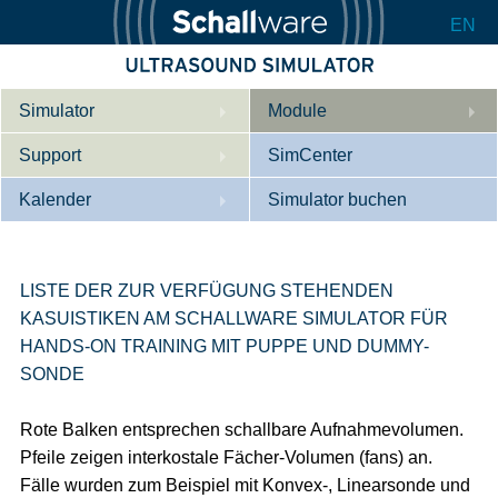
EN
Simulator
Module
Support
Beschreibung
SimCenter
Kalender
Innere Medizin
Wer wir sind
Simulator buchen
Kardiologie
Kontakt
Kurse
Geburtshilfe / Gyn
Downloads
Referenzen
LISTE DER ZUR VERFÜGUNG STEHENDEN
KASUISTIKEN AM SCHALLWARE SIMULATOR FÜR
Referenzen
Tutorial App
HANDS-ON TRAINING MIT PUPPE UND DUMMY-
SONDE
Product Sheet
Konfigurieren
Rote Balken entsprechen schallbare Aufnahmevolumen.
Pfeile zeigen interkostale Fächer-Volumen (fans) an.
Fälle wurden zum Beispiel mit Konvex-, Linearsonde und