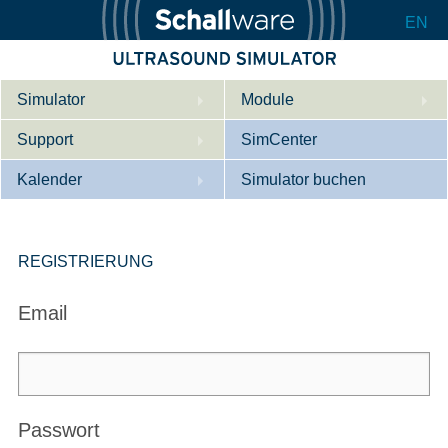
EN
Simulator
Module
Support
Beschreibung
SimCenter
Kalender
Innere Medizin
Wer wir sind
Simulator buchen
Kardiologie
Kontakt
Kurse
Geburtshilfe / Gyn
Downloads
Referenzen
REGISTRIERUNG
Referenzen
Tutorial App
Email
Product Sheet
Konfigurieren
Passwort