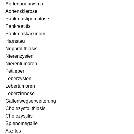
Aortenaneurysma
Aortensklerose
Pankreaslipomatose
Pankreatitis
Pankreaskarzinom
Harnstau
Nephrolithiasis
Nierenzysten
Nierentumoren
Fettleber
Leberzysten
Lebertumoren
Leberzirrhose
Gallenwegserweiterung
Cholezystolithiasis
Cholezystitis
Splenomegalie
Aszites