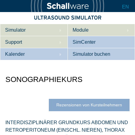
EN
Simulator
Module
Support
Beschreibung
SimCenter
Kalender
Innere Medizin
Wer wir sind
Simulator buchen
Kardiologie
Kontakt
Kurse
SONOGRAPHIEKURS
Geburtshilfe / Gyn
Downloads
Referenzen
Referenzen
Tutorial App
Product Sheet
Rezensionen von Kursteilnehmern
Konfigurieren
INTERDISZIPLINÄRER GRUNDKURS ABDOMEN UND
RETROPERITONEUM (EINSCHL. NIEREN), THORAX