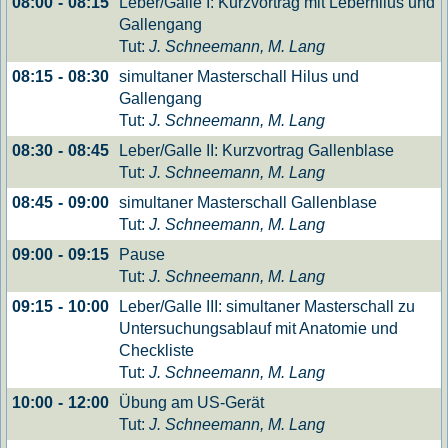
Leber/Galle I: Kurzvortrag mit Leberhilus und
08:00
-
08:15
Gallengang
Tut:
J. Schneemann, M. Lang
simultaner Masterschall Hilus und
08:15
-
08:30
Gallengang
Tut:
J. Schneemann, M. Lang
Leber/Galle II: Kurzvortrag Gallenblase
08:30
-
08:45
Tut:
J. Schneemann, M. Lang
simultaner Masterschall Gallenblase
08:45
-
09:00
Tut:
J. Schneemann, M. Lang
Pause
09:00
-
09:15
Tut:
J. Schneemann, M. Lang
Leber/Galle III: simultaner Masterschall zu
09:15
-
10:00
Untersuchungsablauf mit Anatomie und
Checkliste
Tut:
J. Schneemann, M. Lang
Übung am US-Gerät
10:00
-
12:00
Tut:
J. Schneemann, M. Lang