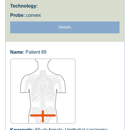
convex
Details
Patient 89
60 y/o female, Urothelial carcinoma