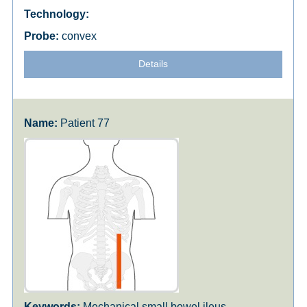
convex
Details
Patient 77
Mechanical small bowel ileus