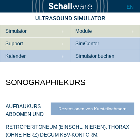
EN
Simulator
Module
Support
Beschreibung
SimCenter
Kalender
Innere Medizin
Wer wir sind
Simulator buchen
Kardiologie
Kontakt
Kurse
SONOGRAPHIEKURS
Geburtshilfe / Gyn
Downloads
Referenzen
Referenzen
Tutorial App
Product Sheet
AUFBAUKURS
Rezensionen von Kursteilnehmern
ABDOMEN UND
Konfigurieren
RETROPERITONEUM (EINSCHL. NIEREN), THORAX
(OHNE HERZ) DEGUM KBV-KONFORM,