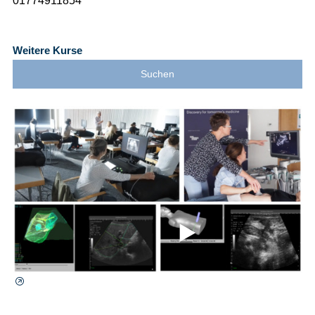
01774911854
Weitere Kurse
Suchen
⯈