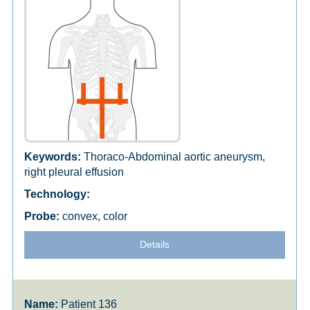
Thoraco-Abdominal aortic aneurysm,
right pleural effusion
convex, color
Details
Patient 136