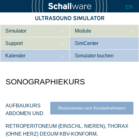
EN
Simulator
Module
Support
Beschreibung
SimCenter
Kalender
Innere Medizin
Wer wir sind
Simulator buchen
Kardiologie
Kontakt
Kurse
SONOGRAPHIEKURS
Geburtshilfe / Gyn
Downloads
Referenzen
Referenzen
Tutorial App
Product Sheet
AUFBAUKURS
Rezensionen von Kursteilnehmern
ABDOMEN UND
Konfigurieren
RETROPERITONEUM (EINSCHL. NIEREN), THORAX
(OHNE HERZ) DEGUM KBV-KONFORM,