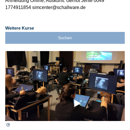
Anmeldung Online, Auskunft: Gernot Jehle 0049
1774911854 simcenter@schallware.de
Weitere Kurse
Suchen
⯈